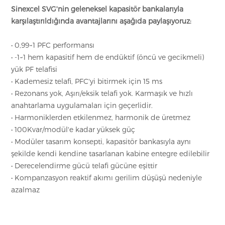
Sinexcel SVG'nin geleneksel kapasitör bankalarıyla
karşılaştırıldığında avantajlarını aşağıda paylaşıyoruz:
• 0,99~1 PFC performansı
• -1~1 hem kapasitif hem de endüktif (öncü ve gecikmeli)
yük PF telafisi
• Kademesiz telafi, PFC'yi bitirmek için 15 ms
• Rezonans yok, Aşırı/eksik telafi yok. Karmaşık ve hızlı
anahtarlama uygulamaları için geçerlidir.
• Harmoniklerden etkilenmez, harmonik de üretmez
• 100Kvar/modül'e kadar yüksek güç
• Modüler tasarım konsepti, kapasitör bankasıyla aynı
şekilde kendi kendine tasarlanan kabine entegre edilebilir
• Derecelendirme gücü telafi gücüne eşittir
• Kompanzasyon reaktif akımı gerilim düşüşü nedeniyle
azalmaz