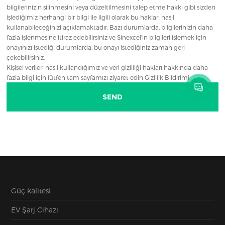
bilgilerinizin silinmesini veya düzeltilmesini talep etme hakkı gibi sizden
işlediğimiz herhangi bir bilgi ile ilgili olarak bu hakları nasıl
kullanabileceğinizi açıklamaktadır. Bazı durumlarda, bilgilerinizin daha
fazla işlenmesine itiraz edebilirsiniz ve Sinexcel'in bilgileri işlemek için
onayınızı istediği durumlarda, bu onayı istediğiniz zaman geri
çekebilirsiniz.
Kişisel verileri nasıl kullandığımız ve veri gizliliği hakları hakkında daha
fazla bilgi için lütfen tam sayfamızı ziyaret edin Gizlilik Bildirimi
Güç kalitesi
EV Şarj Cihazı