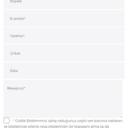
* Gizlilik Bildirimimiz, sahip olduğunuz çeşitli veri koruma haklarını
ve bilgilerinize erişme veya bilgilerinizin bir kopyasını alma ya da