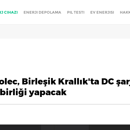
RJ CIHAZI
ENERJI DEPOLAMA
PIL TESTI
EV ENERJISI
HAKK
lec, Birleşik Krallık'ta DC şar
birliği yapacak