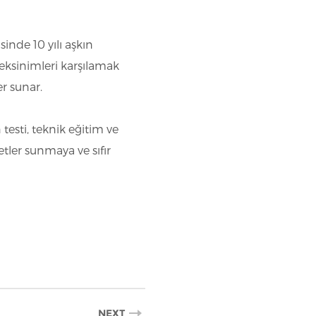
inde 10 yılı aşkın
ereksinimleri karşılamak
er sunar.
testi, teknik eğitim ve
etler sunmaya ve sıfır
NEXT