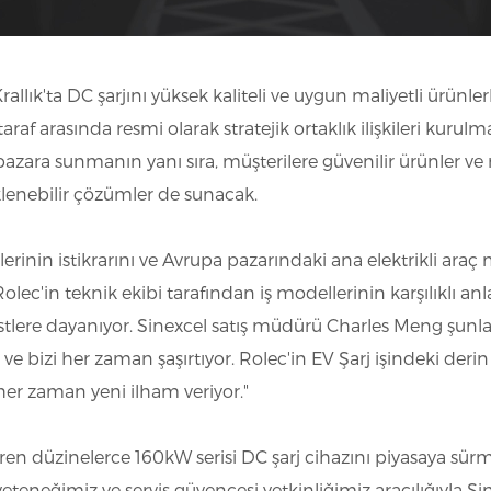
Krallık'ta DC şarjını yüksek kaliteli ve uygun maliyetli ürünle
taraf arasında resmi olarak stratejik ortaklık ilişkileri kurul
 pazara sunmanın yanı sıra, müşterilere güvenilir ürünler ve re
klenebilir çözümler de sunacak.
ünlerinin istikrarını ve Avrupa pazarındaki ana elektrikli ar
olec'in teknik ekibi tarafından iş modellerinin karşılıklı a
estlere dayanıyor. Sinexcel satış müdürü Charles Meng şunlar
 ve bizi her zaman şaşırtıyor. Rolec'in EV Şarj işindeki derin
er zaman yeni ilham veriyor."
ren düzinelerce 160kW serisi DC şarj cihazını piyasaya sürme
yeteneğimiz ve servis güvencesi yetkinliğimiz aracılığıyla Si