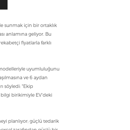
rle sunmak için bir ortaklık
ması anlamına geliyor. Bu
kabetçi fiyatlarla farklı
aç modelleriyle uyumluluğunu
nlaşılmasına ve 6 aydan
ı söyledi: "Ekip
 bilgi birikimiyle EV'deki
yi planlıyor; güçlü tedarik
nexcel tarafından güçlü bir