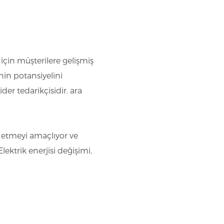
 için müşterilere gelişmiş
nin potansiyelini
er tedarikçisidir. ara
ol etmeyi amaçlıyor ve
lektrik enerjisi değişimi,