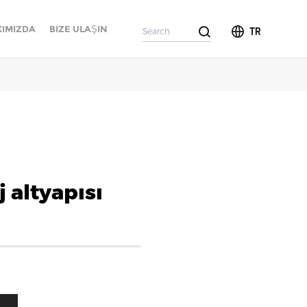
IMIZDA
BIZE ULAŞIN
TR
j altyapısı