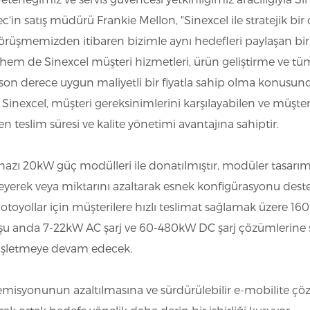
c'in satış müdürü Frankie Mellon, "Sinexcel ile stratejik bi
görüşmemizden itibaren bizimle aynı hedefleri paylaşan b
c hem de Sinexcel müşteri hizmetleri, ürün geliştirme ve t
 son derece uygun maliyetli bir fiyatla sahip olma konusun
k Sinexcel, müşteri gereksinimlerini karşılayabilen ve müş
 teslim süresi ve kalite yönetimi avantajına sahiptir.
ihazı 20kW güç modülleri ile donatılmıştır, modüler tasar
eyerek veya miktarını azaltarak esnek konfigürasyonu destekl
 ve otoyollar için müşterilere hızlı teslimat sağlamak üzere 16
l, şu anda 7-22kW AC şarj ve 60-480kW DC şarj çözümlerine s
nişletmeye devam edecek.
emisyonunun azaltılmasına ve sürdürülebilir e-mobilite çöz