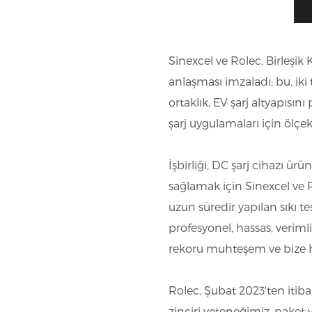
Sinexcel ve Rolec, Birleşik 
anlaşması imzaladı; bu, iki 
ortaklık, EV şarj altyapısını
şarj uygulamaları için ölçe
İşbirliği, DC şarj cihazı ür
sağlamak için Sinexcel ve R
uzun süredir yapılan sıkı t
profesyonel, hassas, verimli
rekoru muhteşem ve bize h
Rolec, Şubat 2023'ten itiba
zinciri yeteneğimiz, paket 