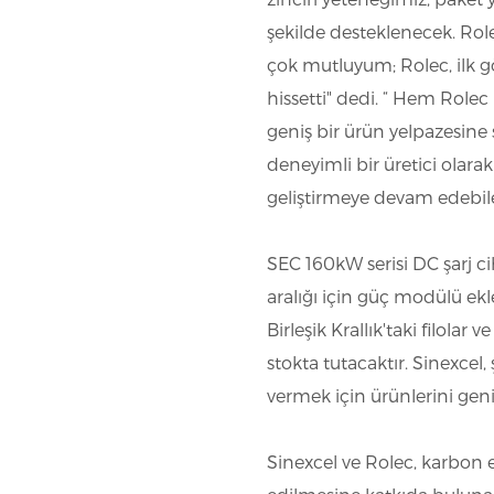
şekilde desteklenecek. Role
çok mutluyum; Rolec, ilk 
hissetti" dedi. “ Hem Role
geniş bir ürün yelpazesine
deneyimli bir üretici olara
geliştirmeye devam edebilen
SEC 160kW serisi DC şarj c
aralığı için güç modülü ekl
Birleşik Krallık'taki filolar
stokta tutacaktır. Sinexce
vermek için ürünlerini ge
Sinexcel ve Rolec, karbon 