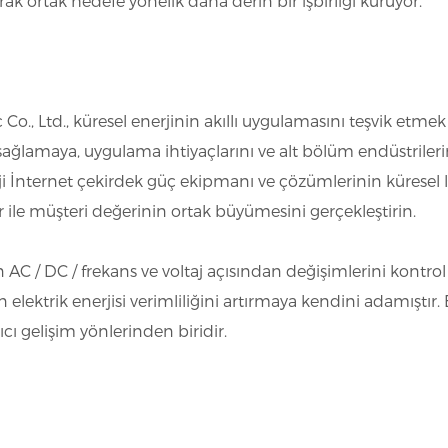
k ortak hedefe yönelik daha derin bir işbirliği kuruyor.
Co., Ltd., küresel enerjinin akıllı uygulamasını teşvik etmek
 sağlamaya, uygulama ihtiyaçlarını ve alt bölüm endüstrileri
 İnternet çekirdek güç ekipmanı ve çözümlerinin küresel lid
 ile müşteri değerinin ortak büyümesini gerçekleştirin.
nin AC / DC / frekans ve voltaj açısından değişimlerini kontr
elektrik enerjisi verimliliğini artırmaya kendini adamıştır. E
ıcı gelişim yönlerinden biridir.