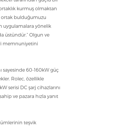
r ortaklık kurmuş olmaktan
ir ortak bulduğumuzu
üm uygulamalara yönelik
da üstündür.” Olgun ve
teri memnuniyetini
ımı sayesinde 60-160kW güç
er. Rolec, özellikle
0kW serisi DC şarj cihazlarını
ahip ve pazara hızla yanıt
ümlerinin teşvik