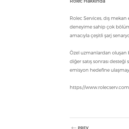
Rolec Hakkında
Rolec Services, dış mekan e
deneyime sahip çok bölümlü b
amacıyla çeşitli şarj senary
Özel uzmanlardan oluşan bir
diğer satış sonrası desteği 
emisyon hedefine ulaşmaya 
https://www.rolecserv.com
PREV