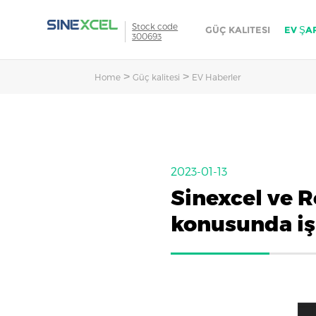
Stock code
GÜÇ KALITESI
EV ŞA
300693
>
>
Home
Güç kalitesi
EV Haberler
2023-01-13
Sinexcel ve Ro
konusunda iş