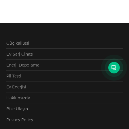
Güç kalitesi
EV Şarj Cihazı
Enerji Depolama
Pil Testi
Ev Enerjisi
Hakkımızda
Bize Ulaşın
Privacy Policy